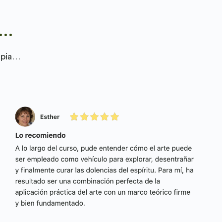
..
apia…