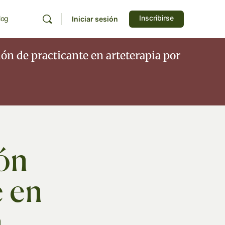
Inscribirse
log
Iniciar sesión
ión de practicante en arteterapia por
ión
e en
a