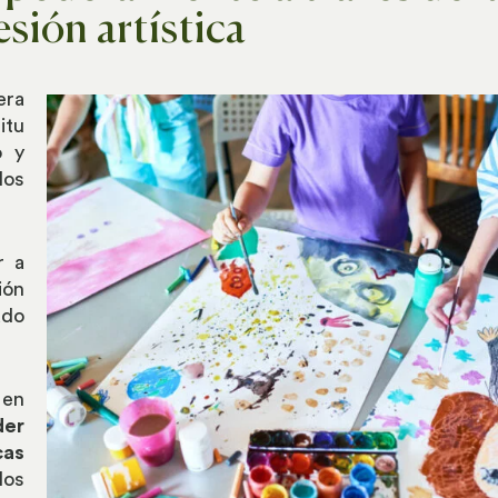
sión artística
era
itu
o y
los
r a
ión
ado
 en
der
cas
los