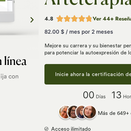
4.8





Ver 44+ Reseñ
82.00
$
/ mes por 2 meses
Mejore su carrera y su bienestar pe
para potenciar la autoexpresión de 
Inicie ahora la certificación 
00
13
Días
Hor
Más de 649+ 
Acceso ilimitado