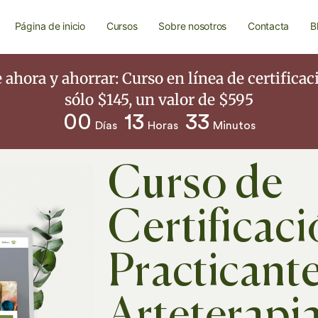
Página de inicio
Cursos
Sobre nosotros
Contacta
B
ahora y ahorrar: Curso en línea de certificac
sólo $145, un valor de $595
00
13
33
Días
Horas
Minutos
Curso de
Certificac
Practicant
Arteterapi