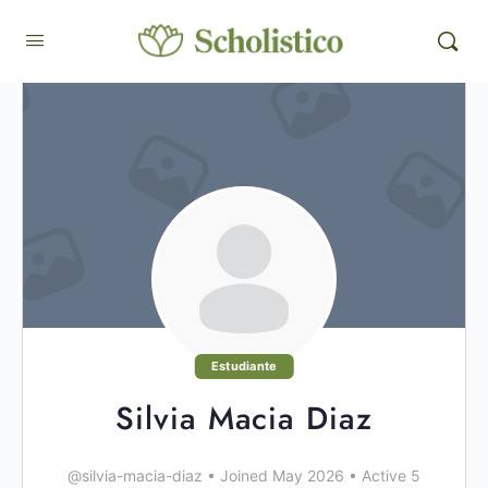
Estudiante
Silvia Macia Diaz
@silvia-macia-diaz
•
Joined May 2026
•
Active 5