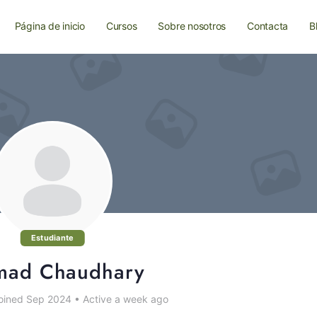
Página de inicio
Cursos
Sobre nosotros
Contacta
B
Estudiante
ad Chaudhary
oined Sep 2024
•
Active a week ago