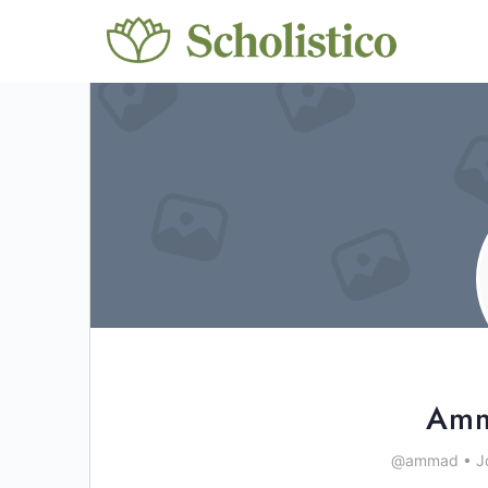
Amm
@ammad
•
J